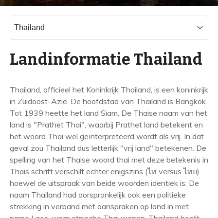
C
a
t
e
Landinformatie Thailand
g
o
r
i
Thailand, officieel het Koninkrijk Thailand, is een koninkrijk
e
in Zuidoost-Azië. De hoofdstad van Thailand is Bangkok.
ë
Tot 1939 heette het land Siam. De Thaise naam van het
n
land is "Prathet Thai", waarbij Prathet land betekent en
het woord Thai wel geïnterpreteerd wordt als vrij. In dat
geval zou Thailand dus letterlijk "vrij land" betekenen. De
spelling van het Thaise woord thai met deze betekenis in
Thais schrift verschilt echter enigszins (ไท versus ไทย)
hoewel de uitspraak van beide woorden identiek is. De
naam Thailand had oorspronkelijk ook een politieke
strekking in verband met aanspraken op land in met