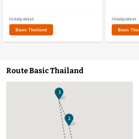
verkennen.
maken dit ho
voor een verb
Hotelpakket:
Hotelpakket:
Basic Thailand
Basic Tha
Route Basic Thailand
3
2