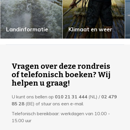
Landinformatie
Klimaat en weer
I
n
f
Vragen over deze rondreis
o
of telefonisch boeken? Wij
r
helpen u graag!
m
U kunt ons bellen op
010 21 31 444
(NL) /
02 479
a
85 28
(BE) of stuur ons een e-mail.
t
Telefonisch bereikbaar: werkdagen van 10.00 -
i
15.00 uur
e