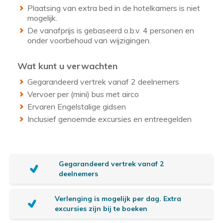
Plaatsing van extra bed in de hotelkamers is niet
mogelijk.
De vanafprijs is gebaseerd o.b.v. 4 personen en
onder voorbehoud van wijzigingen.
Wat kunt u verwachten
Gegarandeerd vertrek vanaf 2 deelnemers
Vervoer per (mini) bus met airco
Ervaren Engelstalige gidsen
Inclusief genoemde excursies en entreegelden
E
Gegarandeerd vertrek vanaf 2
x
deelnemers
t
Verlenging is mogelijk per dag. Extra
r
excursies zijn bij te boeken
a