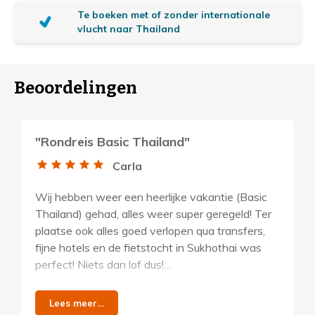
i
Te boeken met of zonder internationale
vlucht naar Thailand
n
f
o
Beoordelingen
r
m
a
"Rondreis Basic Thailand"
t
Carla
i
e
Wij hebben weer een heerlijke vakantie (Basic
Thailand) gehad, alles weer super geregeld! Ter
plaatse ook alles goed verlopen qua transfers,
fijne hotels en de fietstocht in Sukhothai was
perfect! Niets dan lof dus!
Hotels in de reis: Ibis Styles Khao
Lees meer…