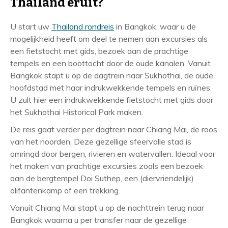
r
Thailand eruit?
m
U start uw
Thailand rondreis
in Bangkok, waar u de
a
mogelijkheid heeft om deel te nemen aan excursies als
t
een fietstocht met gids, bezoek aan de prachtige
i
tempels en een boottocht door de oude kanalen. Vanuit
e
Bangkok stapt u op de dagtrein naar Sukhothai, de oude
hoofdstad met haar indrukwekkende tempels en ruïnes.
U zult hier een indrukwekkende fietstocht met gids door
het Sukhothai Historical Park maken.
De reis gaat verder per dagtrein naar Chiang Mai, de roos
van het noorden. Deze gezellige sfeervolle stad is
omringd door bergen, rivieren en watervallen. Ideaal voor
het maken van prachtige excursies zoals een bezoek
aan de bergtempel Doi Suthep, een (diervriendelijk)
olifantenkamp of een trekking.
Vanuit Chiang Mai stapt u op de nachttrein terug naar
Bangkok waarna u per transfer naar de gezellige