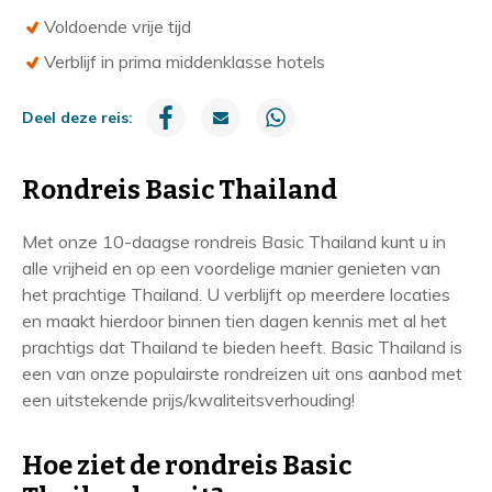
Voldoende vrije tijd
Verblijf in prima middenklasse hotels
R
Deel deze reis:
o
n
Rondreis Basic Thailand
d
r
Met onze 10-daagse rondreis Basic Thailand kunt u in
e
alle vrijheid en op een voordelige manier genieten van
het prachtige Thailand. U verblijft op meerdere locaties
i
en maakt hierdoor binnen tien dagen kennis met al het
s
prachtigs dat Thailand te bieden heeft. Basic Thailand is
i
een van onze populairste rondreizen uit ons aanbod met
n
een uitstekende prijs/kwaliteitsverhouding!
f
o
Hoe ziet de rondreis Basic