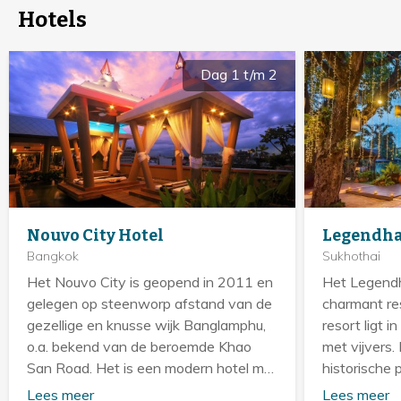
Hotels
Dag 1 t/m 2
Nouvo City Hotel
Legendha
Bangkok
Sukhothai
Het Nouvo City is geopend in 2011 en
Het Legendh
gelegen op steenworp afstand van de
charmant re
gezellige en knusse wijk Banglamphu,
resort ligt i
o.a. bekend van de beroemde Khao
met vijvers. 
San Road. Het is een modern hotel met
historische p
een uitstekende ligging om Bangkok te
personeel 
Lees meer
Lees meer