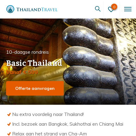
0
10-daagse rondreis
Basic Thailand
Vanaf € 599
Offerte aanvragen
Nu extra voordelig naar Thailand!
Incl. bezoek aan Bangkok, Sukhothai en Chiang Mai
Relax aan het strand van Cha-Am