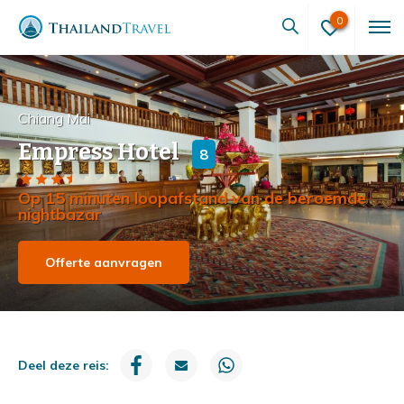
0
Chiang Mai
Empress Hotel
8
Op 15 minuten loopafstand van de beroemde
nightbazar
Offerte aanvragen
Deel deze reis: