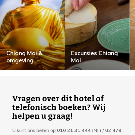
Chiang Mai &
Excursies Chiang
omgeving
Mai
I
n
f
Vragen over dit hotel of
o
telefonisch boeken? Wij
r
helpen u graag!
m
U kunt ons bellen op
010 21 31 444
(NL) /
02 479
a