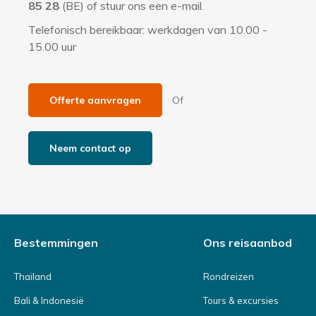
85 28
(BE) of stuur ons een e-mail.
t
Telefonisch bereikbaar: werkdagen van 10.00 -
i
15.00 uur
e
Offerte aanvragen
Of
Neem contact op
Bestemmingen
Ons reisaanbod
Thailand
Rondreizen
Bali & Indonesië
Tours & excursies