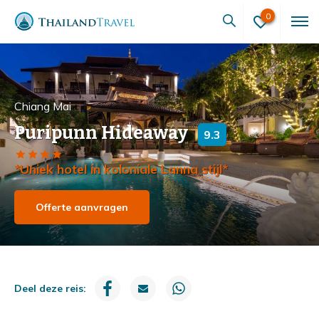
0
Chiang Mai
Puripunn Hideaway
9.3
*Uniek hotel in koloniale Lanna stijl*
Offerte aanvragen
Deel deze reis: