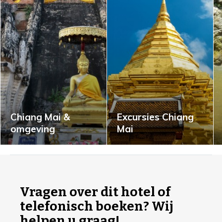
Chiang Mai &
Excursies Chiang
omgeving
Mai
I
n
f
Vragen over dit hotel of
o
telefonisch boeken? Wij
r
helpen u graag!