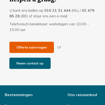
m
U kunt ons bellen op
010 21 31 444
(NL) /
02 479
a
85 28
(BE) of stuur ons een e-mail.
t
Telefonisch bereikbaar: werkdagen van 10.00 -
i
15.00 uur
e
Offerte aanvragen
Of
Neem contact op
Bestemmingen
Ons reisaanbod