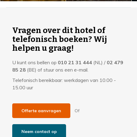
I
n
f
Vragen over dit hotel of
o
telefonisch boeken? Wij
r
helpen u graag!
m
U kunt ons bellen op
010 21 31 444
(NL) /
02 479
a
85 28
(BE) of stuur ons een e-mail.
t
Telefonisch bereikbaar: werkdagen van 10.00 -
i
15.00 uur
e
Offerte aanvragen
Of
Neem contact op