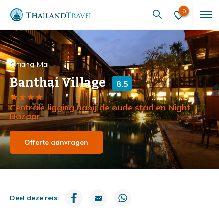
0
Chiang Mai
Banthai Village
8.5
Centrale ligging nabij de oude stad en Night
Bazaar
Offerte aanvragen
Deel deze reis: