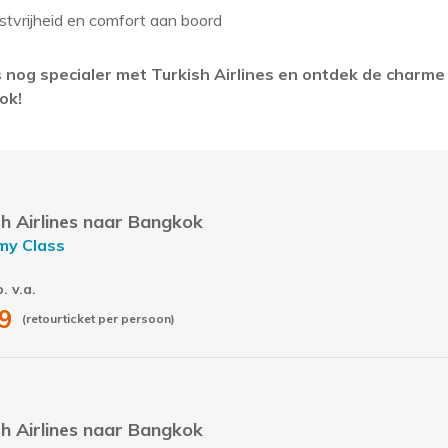
stvrijheid en comfort aan boord
s nog specialer met Turkish Airlines en ontdek de charme v
ok!
sh Airlines naar Bangkok
my Class
p. v.a.
9
(retourticket per persoon)
sh Airlines naar Bangkok