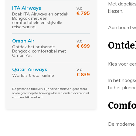
Met dagelijk
ITA Airways
v.a.
kiezen.
€ 795
Boek ITA Airways en ontdek
Bangkok met een
comfortabele en stijlvolle
reiservaring
Aan boord wo
Oman Air
v.a.
Ontdek
€ 699
Ontdek het bruisende
Bangkok, comfortabel met
Oman Air.
Kies voor ee
Qatar Airways
v.a.
€ 839
World's 5-star airline
In het hoogs
bij het planne
De getoonde tarieven zijn vanaf-tarieven gebaseerd
op de goedkoopste boekingsklassen onder voorbehoud
van beschikbaarheid.
Comfo
De moderne A