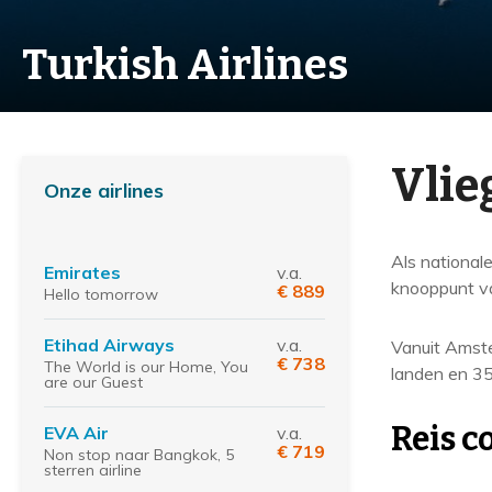
Turkish Airlines
Vlie
Onze airlines
Als nationale
Emirates
v.a.
knooppunt v
€ 889
Hello tomorrow
Etihad Airways
v.a.
Vanuit Amste
€ 738
The World is our Home, You
landen en 3
are our Guest
Reis 
EVA Air
v.a.
€ 719
Non stop naar Bangkok, 5
sterren airline