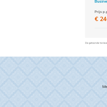
Busine
Prijs p.
€ 24
De getoonde tariev
N
i
Me
e
u