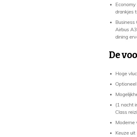
Economy C
drankjes t
Business 
Airbus A3
dining erv
De voo
Hoge vluc
Optioneel
Mogelijkh
(1 nacht i
Class reiz
Moderne v
Keuze uit