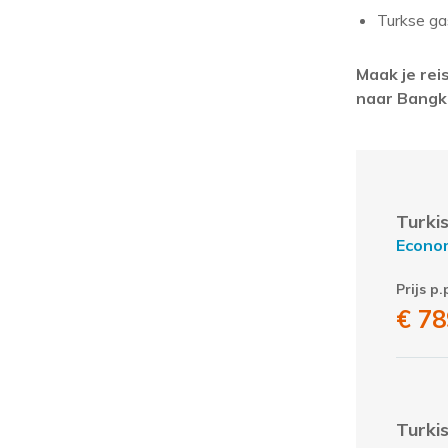
Turkse ga
Maak je rei
naar Bangk
Turki
Econo
Prijs p.
€ 78
Turki