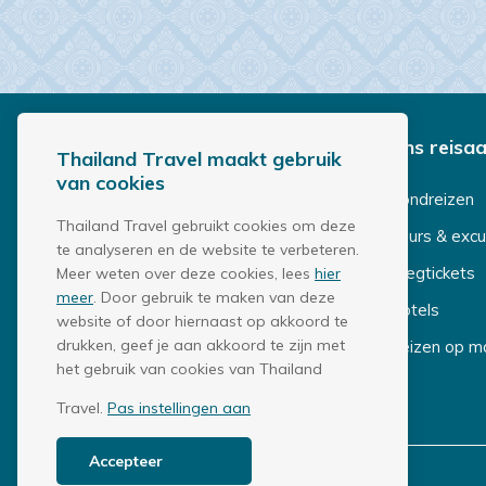
w
s
b
r
Bestemmingen
Ons reisa
Thailand Travel maakt gebruik
i
van cookies
e
Thailand
Rondreizen
Thailand Travel gebruikt cookies om deze
Bali & Indonesië
Tours & excu
f
te analyseren en de website te verbeteren.
Sri Lanka & Malediven
Vliegtickets
Meer weten over deze cookies, lees
hier
meer
. Door gebruik te maken van deze
Vietnam
Hotels
website of door hiernaast op akkoord te
drukken, geef je aan akkoord te zijn met
Cambodja
Reizen op m
het gebruik van cookies van Thailand
Laos
Travel.
Pas instellingen aan
Accepteer