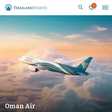
0
Oman Air