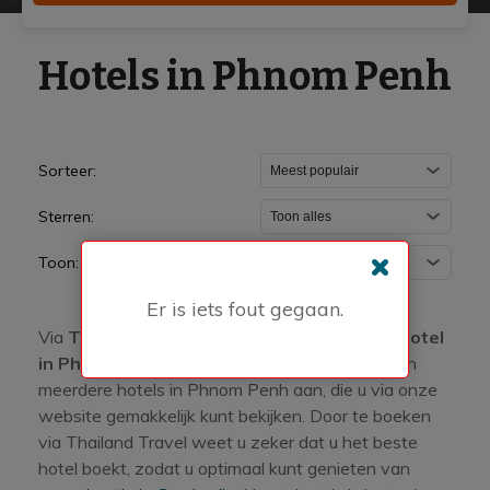
Hotels in Phnom Penh
Sorteer:
Sterren:
Toon:
Er is iets fout gegaan.
Via
Thailand Travel
boekt u gemakkelijk een
hotel
in Phnom Penh
tegen de beste prijs. Wij bieden
meerdere hotels in Phnom Penh aan, die u via onze
website gemakkelijk kunt bekijken. Door te boeken
via Thailand Travel weet u zeker dat u het beste
hotel boekt, zodat u optimaal kunt genieten van