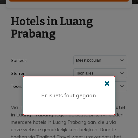
Hotels in Luang
Prabang
Sorteer:
Sterren:
Toon:
Er is iets fout gegaan.
Via
Thailand Travel
boekt u gemakkelijk een
hotel
in Luang Prabang
tegen de beste prijs. Wij bieden
meerdere hotels in Luang Prabang aan, die u via
onze website gemakkelijk kunt bekijken. Door te
boeken via Thailand Travel weet u zeker dat u het