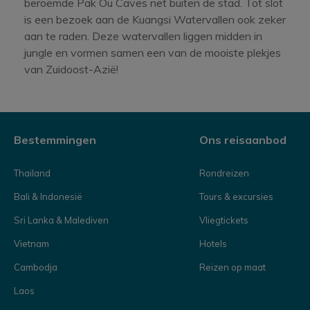
beroemde Pak Ou Caves net buiten de stad. Tot slot
is een bezoek aan de Kuangsi Watervallen ook zeker
aan te raden. Deze watervallen liggen midden in
jungle en vormen samen een van de mooiste plekjes
van Zuidoost-Azië!
Bestemmingen
Ons reisaanbod
Thailand
Rondreizen
Bali & Indonesië
Tours & excursies
Sri Lanka & Malediven
Vliegtickets
Vietnam
Hotels
Cambodja
Reizen op maat
Laos