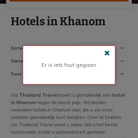
Hotels in Khanom
Sorteer:
Sterren:
Er is iets fout gegaan.
Toon:
Via
Thailand Travel
boekt u gemakkelijk een
hotel
in Khanom
tegen de beste prijs. Wij bieden
meerdere hotels in Khanom aan, die u via onze
website gemakkelijk kunt bekijken. Door te boeken
via Thailand Travel weet u zeker dat u het beste
hotel boekt, zodat u optimaal kunt genieten