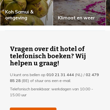
Koh Samui &
omgeving
Klimaat en weer
I
n
f
Vragen over dit hotel of
o
telefonisch boeken? Wij
r
helpen u graag!
m
U kunt ons bellen op
010 21 31 444
(NL) /
02 479
a
85 28
(BE) of stuur ons een e-mail.
t
Telefonisch bereikbaar: werkdagen van 10.00 -
i
15.00 uur
e