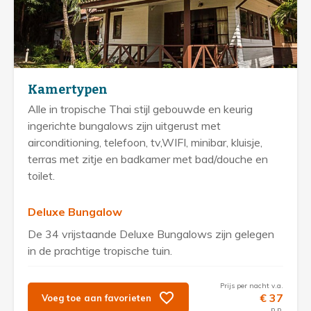
Kamertypen
Alle in tropische Thai stijl gebouwde en keurig
ingerichte bungalows zijn uitgerust met
airconditioning, telefoon, tv,WIFI, minibar, kluisje,
terras met zitje en badkamer met bad/douche en
toilet.
Deluxe Bungalow
De 34 vrijstaande Deluxe Bungalows zijn gelegen
in de prachtige tropische tuin.
Prijs per nacht v.a.
€ 37
Voeg toe aan favorieten
p.p.