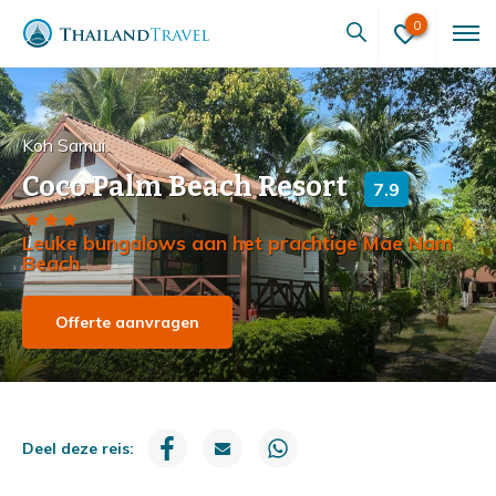
0
Koh Samui
Coco Palm Beach Resort
7.9
Leuke bungalows aan het prachtige Mae Nam
Beach
Offerte aanvragen
Deel deze reis: