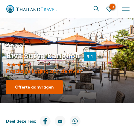
0
Bangkok
Riva Surya Bangkok
9.1
Prachtige ligging aan de rivier
Offerte aanvragen
Deel deze reis: