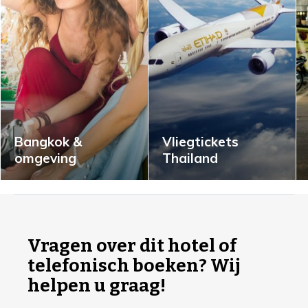
Bangkok &
Vliegtickets
omgeving
Thailand
I
n
f
Vragen over dit hotel of
o
telefonisch boeken? Wij
r
helpen u graag!
m