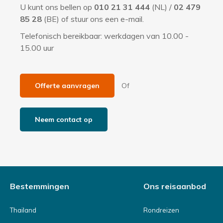
U kunt ons bellen op
010 21 31 444
(NL) /
02 479
a
85 28
(BE) of stuur ons een e-mail.
t
Telefonisch bereikbaar: werkdagen van 10.00 -
i
15.00 uur
e
Offerte aanvragen
Of
Neem contact op
Bestemmingen
Ons reisaanbod
Thailand
Rondreizen